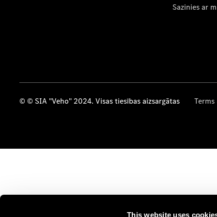
Sazinies ar 
© © SIA "Veho" 2024. Visas tiesības aizsargātas
Terms 
This website uses cookie