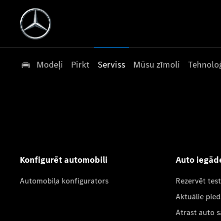
Modeļi
Pirkt
Serviss
Mūsu zīmoli
Tehnoloģ
Konfigurēt automobili
Auto iegād
Automobiļa konfigurators
Rezervēt tes
Aktuālie pie
Atrast auto 