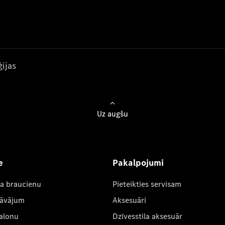
ijas
Uz augšu
e
Pakalpojumi
ta braucienu
Pieteikties servisam
dāvājum
Aksesuāri
salonu
Dzīvesstila aksesuār