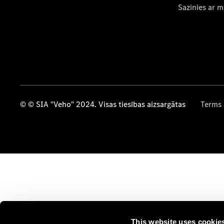
Sazinies ar 
© © SIA "Veho" 2024. Visas tiesības aizsargātas
Terms 
This website uses cookie