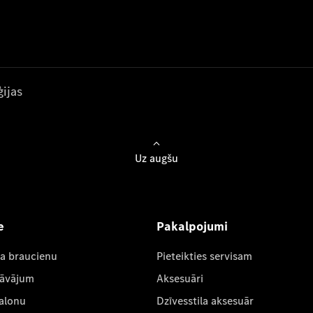
ijas
Uz augšu
e
Pakalpojumi
ta braucienu
Pieteikties servisam
dāvājum
Aksesuāri
salonu
Dzīvesstila aksesuār