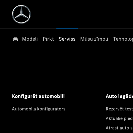
Modeļi
Pirkt
Serviss
Mūsu zīmoli
Tehnoloģ
Konfigurēt automobili
Auto iegād
Automobiļa konfigurators
Rezervēt tes
Aktuālie pie
Atrast auto 