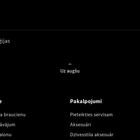
ijas
Uz augšu
e
Pakalpojumi
ta braucienu
Pieteikties servisam
dāvājum
Aksesuāri
salonu
Dzīvesstila aksesuār