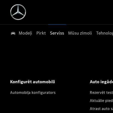
Modeļi
Pirkt
Serviss
Mūsu zīmoli
Tehnoloģ
Konfigurēt automobili
Auto iegād
Automobiļa konfigurators
Rezervēt tes
Aktuālie pie
Atrast auto 