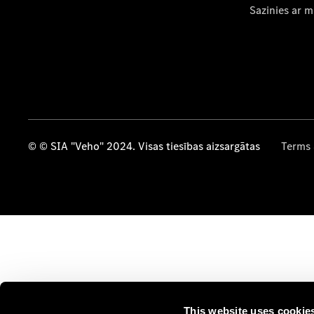
Sazinies ar 
© © SIA "Veho" 2024. Visas tiesības aizsargātas
Terms 
This website uses cookie