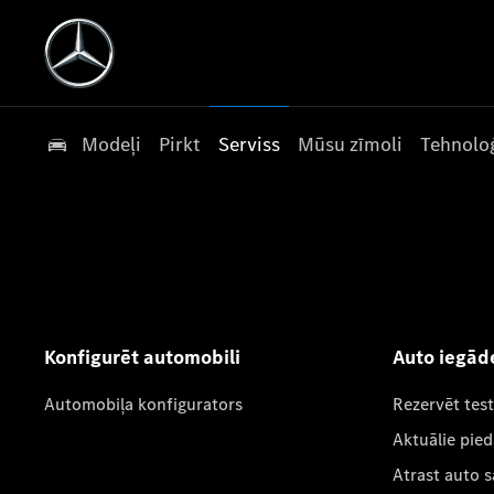
Modeļi
Pirkt
Serviss
Mūsu zīmoli
Tehnoloģ
Konfigurēt automobili
Auto iegād
Automobiļa konfigurators
Rezervēt tes
Aktuālie pie
Atrast auto 