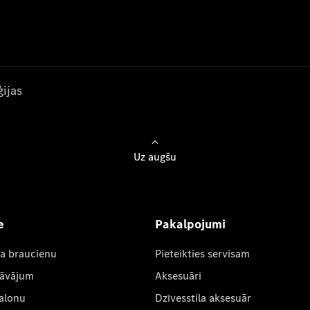
ijas
Uz augšu
e
Pakalpojumi
ta braucienu
Pieteikties servisam
dāvājum
Aksesuāri
salonu
Dzīvesstila aksesuār