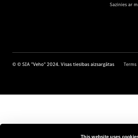
Sazinies ar 
© © SIA "Veho" 2024. Visas tiesības aizsargātas
Terms 
This website uses cookie