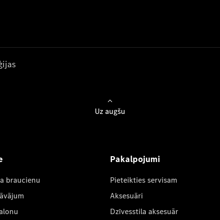
ijas
Uz augšu
e
Pakalpojumi
ta braucienu
Pieteikties servisam
dāvājum
Aksesuāri
salonu
Dzīvesstila aksesuār