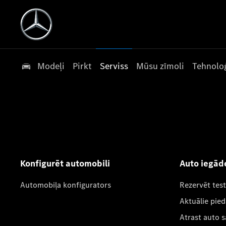
Modeļi
Pirkt
Serviss
Mūsu zīmoli
Tehnoloģ
Konfigurēt automobili
Auto iegād
Automobiļa konfigurators
Rezervēt tes
Aktuālie pie
Atrast auto 