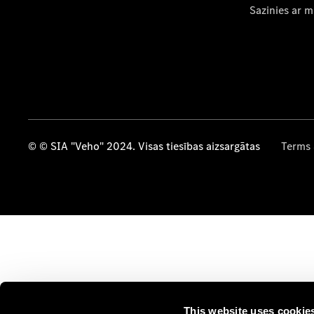
Sazinies ar 
© © SIA "Veho" 2024. Visas tiesības aizsargātas
Terms 
This website uses cookie