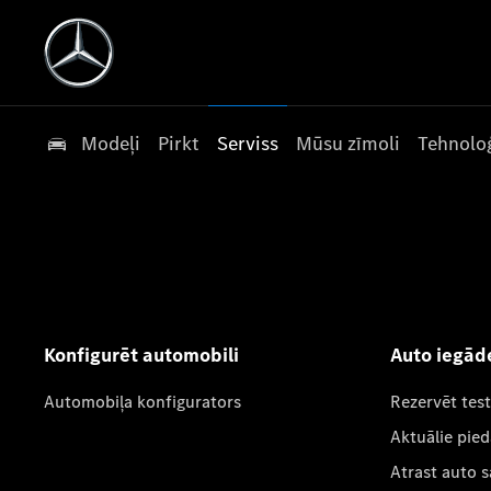
Modeļi
Pirkt
Serviss
Mūsu zīmoli
Tehnoloģ
Konfigurēt automobili
Auto iegād
Automobiļa konfigurators
Rezervēt tes
Aktuālie pie
Atrast auto 