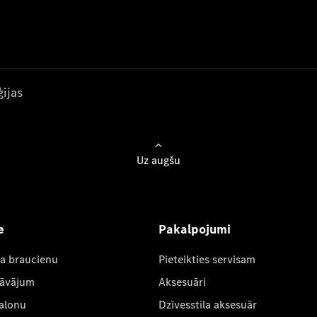
ijas
Uz augšu
e
Pakalpojumi
ta braucienu
Pieteikties servisam
dāvājum
Aksesuāri
salonu
Dzīvesstila aksesuār