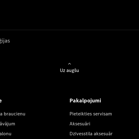
ijas
Uz augšu
e
Pakalpojumi
ta braucienu
Pieteikties servisam
dāvājum
Aksesuāri
salonu
Dzīvesstila aksesuār