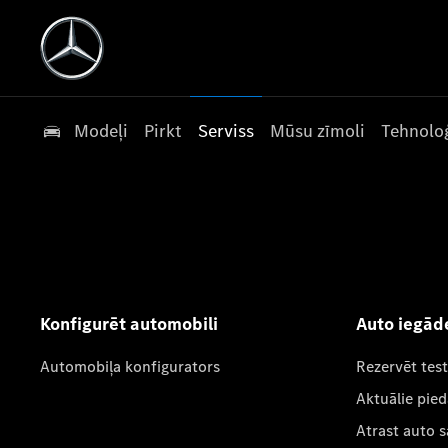
Modeļi
Pirkt
Serviss
Mūsu zīmoli
Tehnoloģ
Konfigurēt automobili
Auto iegād
Automobiļa konfigurators
Rezervēt tes
Aktuālie pie
Atrast auto 