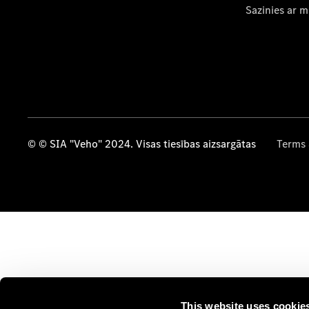
Sazinies ar 
© © SIA "Veho" 2024. Visas tiesības aizsargātas
Terms 
This website uses cookie