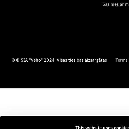
Sazinies ar 
© © SIA "Veho" 2024. Visas tiesības aizsargātas
Terms 
This website uses cookie