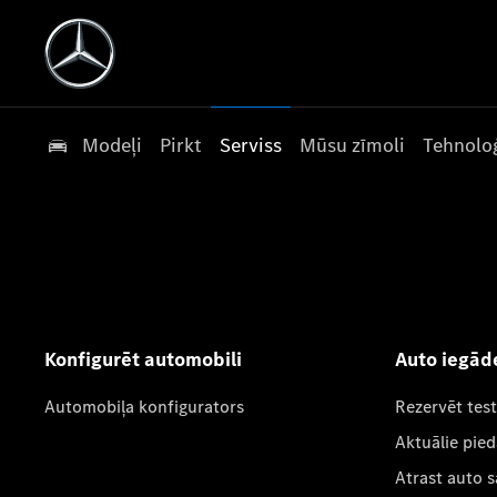
Modeļi
Pirkt
Serviss
Mūsu zīmoli
Tehnoloģ
Konfigurēt automobili
Auto iegād
Automobiļa konfigurators
Rezervēt tes
Aktuālie pie
Atrast auto 