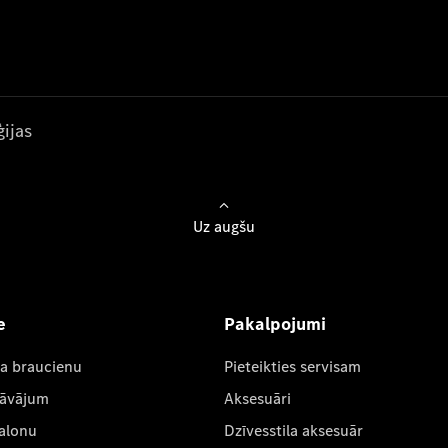
ijas
Uz augšu
e
Pakalpojumi
ta braucienu
Pieteikties servisam
dāvājum
Aksesuāri
salonu
Dzīvesstila aksesuār