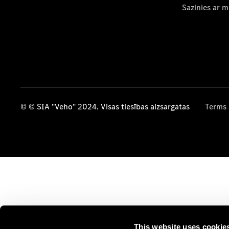
Sazinies ar 
© © SIA "Veho" 2024. Visas tiesības aizsargātas
Terms 
This website uses cookie