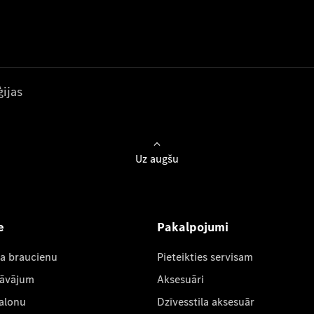
ijas
Uz augšu
e
Pakalpojumi
ta braucienu
Pieteikties servisam
dāvājum
Aksesuāri
salonu
Dzīvesstila aksesuār