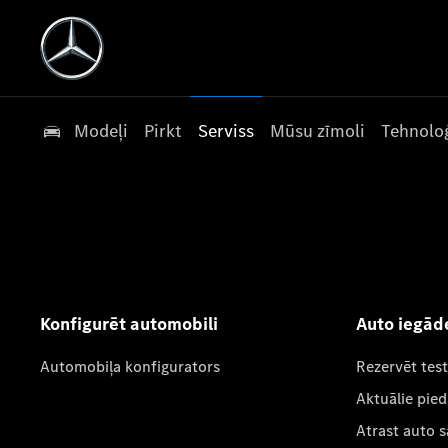
Modeļi
Pirkt
Serviss
Mūsu zīmoli
Tehnoloģ
Konfigurēt automobili
Auto iegād
Automobiļa konfigurators
Rezervēt tes
Aktuālie pie
Atrast auto 