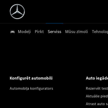
Modeļi
Pirkt
Serviss
Mūsu zīmoli
Tehnoloģ
Konfigurēt automobili
Auto iegād
Automobiļa konfigurators
Rezervēt tes
Aktuālie pie
Atrast auto 