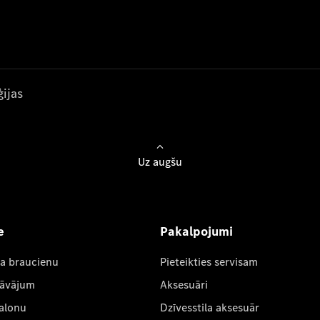
ijas
Uz augšu
e
Pakalpojumi
ta braucienu
Pieteikties servisam
dāvājum
Aksesuāri
salonu
Dzīvesstila aksesuār