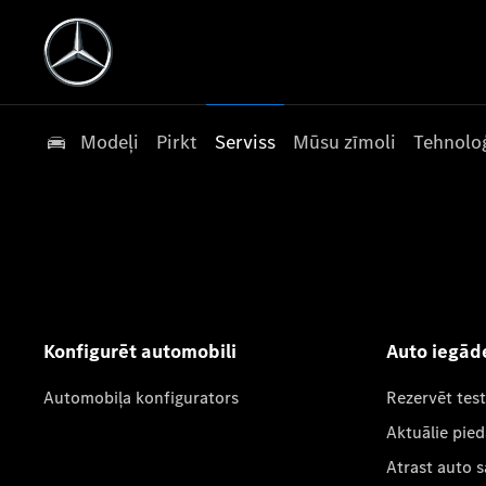
Modeļi
Pirkt
Serviss
Mūsu zīmoli
Tehnoloģ
Konfigurēt automobili
Auto iegād
Automobiļa konfigurators
Rezervēt tes
Aktuālie pie
Atrast auto 