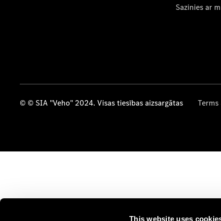
Sazinies ar 
© © SIA "Veho" 2024. Visas tiesības aizsargātas
Terms 
This website uses cookie