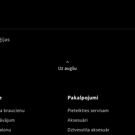
ijas
Uz augšu
e
Pakalpojumi
ta braucienu
Pieteikties servisam
dāvājum
Aksesuāri
salonu
Dzīvesstila aksesuār