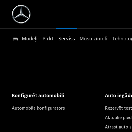
Modeļi
Pirkt
Serviss
Mūsu zīmoli
Tehnoloģ
Konfigurēt automobili
Auto iegād
Automobiļa konfigurators
Rezervēt tes
Aktuālie pie
Atrast auto 