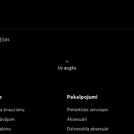
ijas
Uz augšu
e
Pakalpojumi
ta braucienu
Pieteikties servisam
dāvājum
Aksesuāri
salonu
Dzīvesstila aksesuār