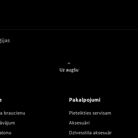
ijas
Uz augšu
e
Pakalpojumi
ta braucienu
Pieteikties servisam
dāvājum
Aksesuāri
salonu
Dzīvesstila aksesuār