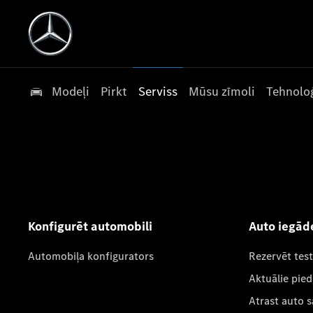
Modeļi
Pirkt
Serviss
Mūsu zīmoli
Tehnoloģ
Konfigurēt automobili
Auto iegād
Automobiļa konfigurators
Rezervēt tes
Aktuālie pie
Atrast auto 