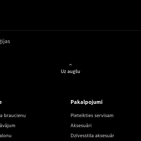
ijas
Uz augšu
e
Pakalpojumi
ta braucienu
Pieteikties servisam
dāvājum
Aksesuāri
salonu
Dzīvesstila aksesuār