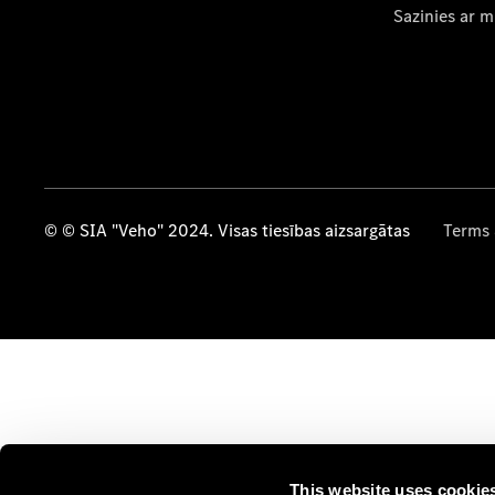
Sazinies ar 
© © SIA "Veho" 2024. Visas tiesības aizsargātas
Terms 
This website uses cookie