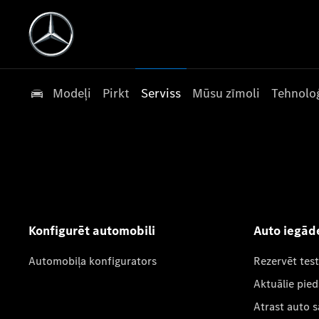
Modeļi
Pirkt
Serviss
Mūsu zīmoli
Tehnoloģ
Konfigurēt automobili
Auto iegād
Automobiļa konfigurators
Rezervēt tes
Aktuālie pie
Atrast auto 