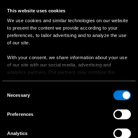
Tīra veiktspēja jūsu rokās.
This website uses cookies
Jaunais Mercedes-AMG GLC Coupe traucas ar tīru
We use cookies and similar technologies on our website
jaudu un nevainojamu kontroli. Katrs pieskāriens
to present the content we provide according to your
akseleratoram sniedz sajūsmu un adrenalīnu.
preferences, to tailor advertising and to analyze the use
of our site.
With your consent, we share information about your use
of our site with our social media, advertising and
analytics partners. Our partners may combine this
information with other information that you have provided
to them or that has been collected when you have used
Consent
their services.
Necessary
Selection
Choose whether to allow the use of cookies in the
Preferences
settings displayed in this banner. You can withdraw or
change your consent at any time in the
Cookie Policy
at
Motorizācija
4MATI
the bottom of our website.
Analytics
Jauda apvienojumā ar efektivitāti: jaunais
4MATIC+