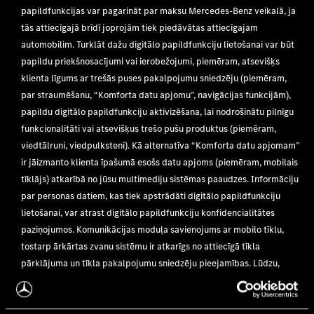
papildfunkcijas var pagarināt par maksu Mercedes-Benz veikalā, ja
tās attiecīgajā brīdī joprojām tiek piedāvātas attiecīgajam
automobilim. Turklāt dažu digitālo papildfunkciju lietošanai var būt
papildu priekšnosacījumi vai ierobežojumi, piemēram, atsevišķs
klienta līgums ar trešās puses pakalpojumu sniedzēju (piemēram,
par straumēšanu, “Komforta datu apjomu”, navigācijas funkcijām),
papildu digitālo papildfunkciju aktivizēšana, lai nodrošinātu pilnīgu
funkcionalitāti vai atsevišķus trešo pušu produktus (piemēram,
viedtālruni, viedpulksteni). Kā alternatīva “Komforta datu apjomam”
ir jāizmanto klienta īpašumā esošs datu apjoms (piemēram, mobilais
tīklājs) atkarībā no jūsu multimediju sistēmas paaudzes. Informāciju
par personas datiem, kas tiek apstrādāti digitālo papildfunkciju
lietošanai, var atrast digitālo papildfunkciju konfidencialitātes
paziņojumos. Komunikācijas moduļa savienojums ar mobilo tīklu,
tostarp ārkārtas zvanu sistēmu ir atkarīgs no attiecīgā tīkla
pārklājuma un tīkla pakalpojumu sniedzēju pieejamības. Lūdzu,
skatiet arī norādījumus sava automobiļa lietošanas instrukcijā."