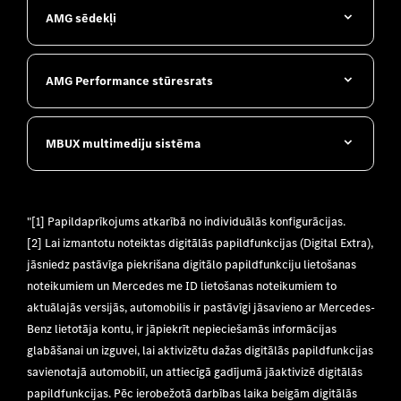
AMG sēdekļi
AMG Performance stūresrats
MBUX multimediju sistēma
"[1] Papildaprīkojums atkarībā no individuālās konfigurācijas.
[2] Lai izmantotu noteiktas digitālās papildfunkcijas (Digital Extra),
jāsniedz pastāvīga piekrišana digitālo papildfunkciju lietošanas
noteikumiem un Mercedes me ID lietošanas noteikumiem to
aktuālajās versijās, automobilis ir pastāvīgi jāsavieno ar Mercedes-
Benz lietotāja kontu, ir jāpiekrīt nepieciešamās informācijas
glabāšanai un izguvei, lai aktivizētu dažas digitālās papildfunkcijas
savienotajā automobilī, un attiecīgā gadījumā jāaktivizē digitālās
papildfunkcijas. Pēc ierobežotā darbības laika beigām digitālās