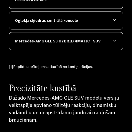
Oglekļa šķiedras centrālā konsole
Mercedes-AMG GLE 53 HYBRID 4MATIC+ SUV
[1]Papildu aprīkojums atkarībā no konfigurācijas.
Precizitāte kustībā
Dažādo Mercedes-AMG GLE SUV modeļu versiju
veiktspēja apvieno tūlītēju reakciju, dinamisku
vadāmību un neapstrīdamu jaudu aizraujošam
braucienam.