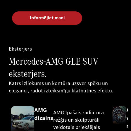
Informējiet mani
Eksterjers
Mercedes-AMG GLE SUV
eksterjers.
Katrs izliekums un kontūra uzsver spēku un
eleganci, radot izteiksmīgu klātbūtnes efektu.
AMG
A
AMG īpašais radiatora
dizains
v
režģis un skulpturāli
r
veidotais priekšējais