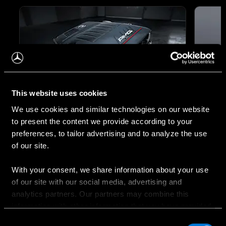
This website uses cookies
We use cookies and similar technologies on our website
to present the content we provide according to your
preferences, to tailor advertising and to analyze the use
Motorizācija
4MATI
of our site.
Spēcīgi, bet nepiespiesti. GLE 53
Merced
4MATIC+ 6 cilindru dzinējs nodrošina 330
Perform
With your consent, we share information about your use
kW – ievērojamu jauda un ​​tūlītēju
jebkura
of our site with our social media, advertising and
reakciju. Gan pilsētas ielās, gan uz ceļiem
nodroši
analytics partners. Our partners may combine this
Mercedes-AMG GLE vienmēr ir gatavs
perfekt
information with other information that you have provided
aizraujošiem piedzīvojumiem.
izbrauk
to them or that has been collected when you have used
Consent