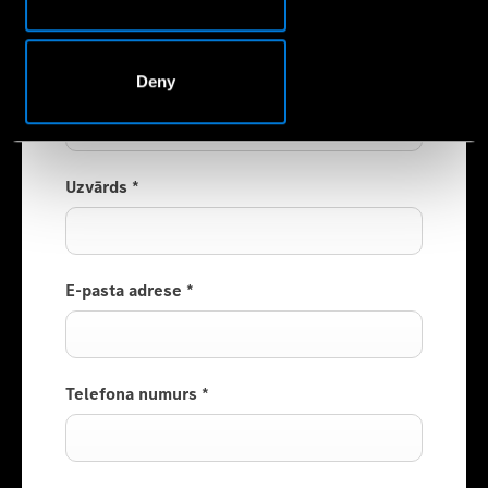
Veho autosalons
Vārds
*
Deny
Uzvārds
*
E-pasta adrese
*
Telefona numurs
*