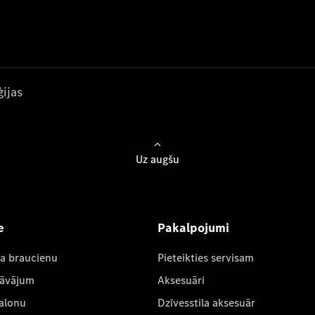
ijas
Uz augšu
e
Pakalpojumi
ta braucienu
Pieteikties servisam
dāvājum
Aksesuāri
salonu
Dzīvesstila aksesuār