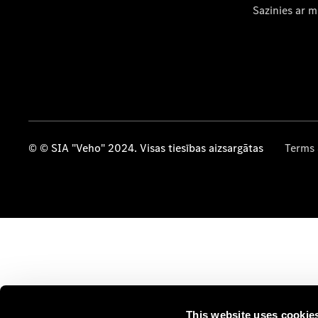
Sazinies ar 
© © SIA "Veho" 2024. Visas tiesības aizsargātas
Terms 
This website uses cookie