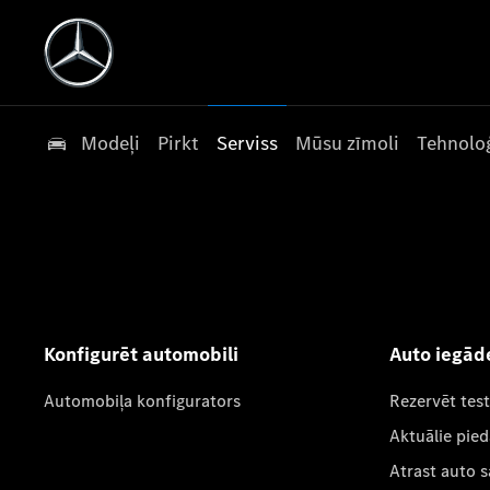
Modeļi
Pirkt
Serviss
Mūsu zīmoli
Tehnoloģ
Konfigurēt automobili
Auto iegād
Automobiļa konfigurators
Rezervēt tes
Aktuālie pie
Atrast auto 