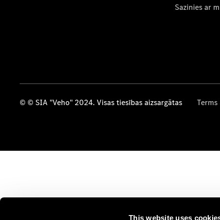
Sazinies ar 
© © SIA "Veho" 2024. Visas tiesības aizsargātas
Terms 
This website uses cookie