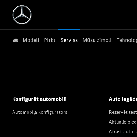
Modeļi
Pirkt
Serviss
Mūsu zīmoli
Tehnoloģ
Konfigurēt automobili
Auto iegād
Automobiļa konfigurators
Rezervēt tes
Aktuālie pie
Atrast auto 