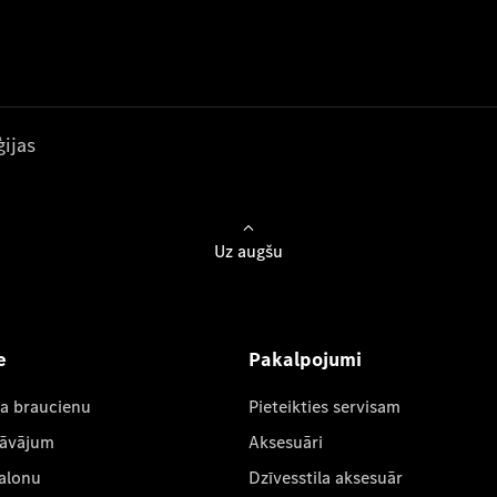
ijas
Uz augšu
e
Pakalpojumi
ta braucienu
Pieteikties servisam
dāvājum
Aksesuāri
salonu
Dzīvesstila aksesuār