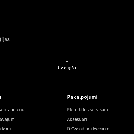
ijas
Uz augšu
e
Pakalpojumi
ta braucienu
Pieteikties servisam
dāvājum
Aksesuāri
salonu
Dzīvesstila aksesuār