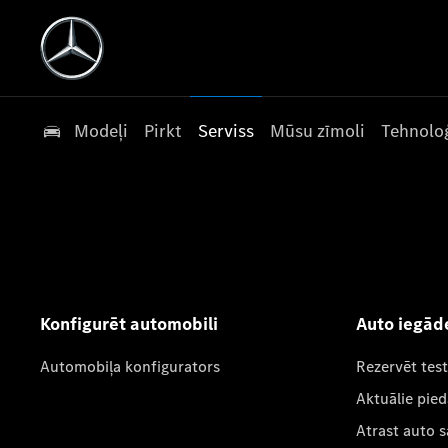
Modeļi
Pirkt
Serviss
Mūsu zīmoli
Tehnoloģ
Konfigurēt automobili
Auto iegād
Automobiļa konfigurators
Rezervēt tes
Aktuālie pie
Atrast auto 