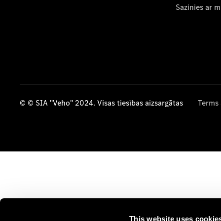
Sazinies ar 
© © SIA "Veho" 2024. Visas tiesības aizsargātas
Terms 
This website uses cookie