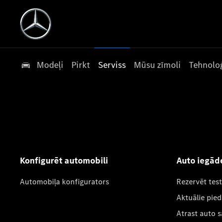
Modeļi
Pirkt
Serviss
Mūsu zīmoli
Tehnoloģ
Konfigurēt automobili
Auto iegād
Automobiļa konfigurators
Rezervēt tes
Aktuālie pie
Atrast auto 