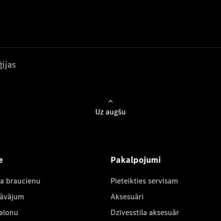
ijas
Uz augšu
e
Pakalpojumi
ta braucienu
Pieteikties servisam
dāvājum
Aksesuāri
salonu
Dzīvesstila aksesuār