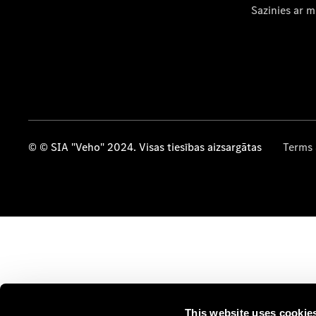
Sazinies ar 
© © SIA "Veho" 2024. Visas tiesības aizsargātas
Terms 
This website uses cookie