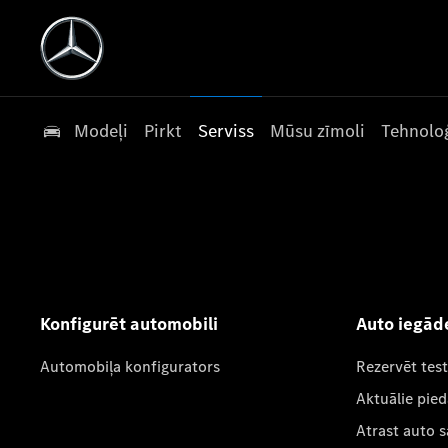
Modeļi
Pirkt
Serviss
Mūsu zīmoli
Tehnoloģ
Konfigurēt automobili
Auto iegād
Automobiļa konfigurators
Rezervēt tes
Aktuālie pie
Atrast auto 