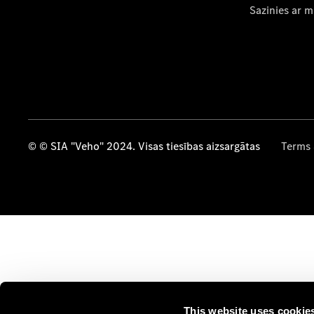
Sazinies ar 
© © SIA "Veho" 2024. Visas tiesības aizsargātas
Terms 
This website uses cookie