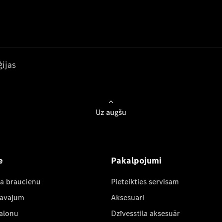
ijas
Uz augšu
e
Pakalpojumi
ta braucienu
Pieteikties servisam
dāvājum
Aksesuāri
salonu
Dzīvesstila aksesuār