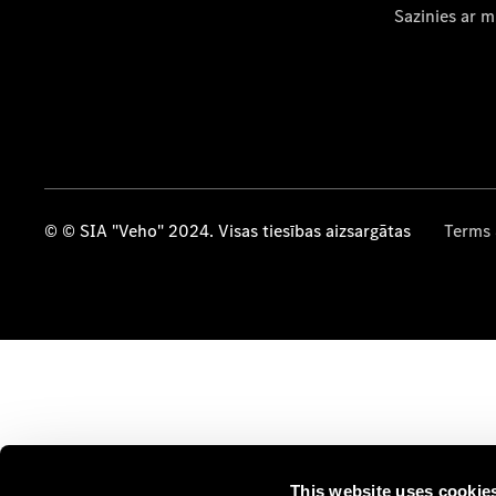
Sazinies ar 
© © SIA "Veho" 2024. Visas tiesības aizsargātas
Terms 
This website uses cookie