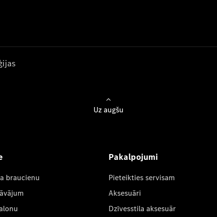
ijas
Uz augšu
e
Pakalpojumi
ta braucienu
Pieteikties servisam
dāvājum
Aksesuāri
salonu
Dzīvesstila aksesuār