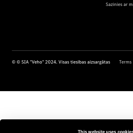
Sazinies ar 
© © SIA "Veho" 2024. Visas tiesības aizsargātas
Terms 
This website uses cookie