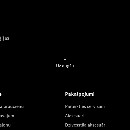
ijas
Uz augšu
e
Pakalpojumi
ta braucienu
Pieteikties servisam
dāvājum
Aksesuāri
salonu
Dzīvesstila aksesuār