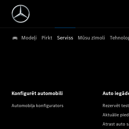
Modeļi
Pirkt
Serviss
Mūsu zīmoli
Tehnoloģ
Konfigurēt automobili
Auto iegād
Automobiļa konfigurators
Rezervēt tes
Aktuālie pie
Atrast auto 