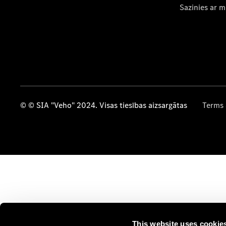
Sazinies ar 
© © SIA "Veho" 2024. Visas tiesības aizsargātas
Terms 
This website uses cookie