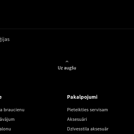
ijas
Uz augšu
e
Pakalpojumi
ta braucienu
Pieteikties servisam
dāvājum
Aksesuāri
salonu
Dzīvesstila aksesuār