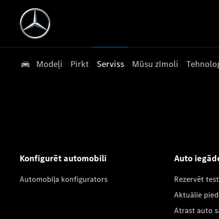
Modeļi
Pirkt
Serviss
Mūsu zīmoli
Tehnoloģ
Konfigurēt automobili
Auto iegād
Automobiļa konfigurators
Rezervēt tes
Aktuālie pie
Atrast auto 