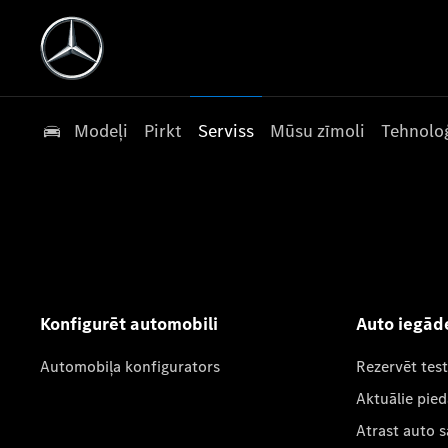
Modeļi
Pirkt
Serviss
Mūsu zīmoli
Tehnoloģ
Konfigurēt automobili
Auto iegād
Automobiļa konfigurators
Rezervēt tes
Aktuālie pie
Atrast auto 