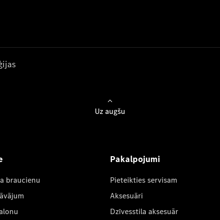
ijas
Uz augšu
e
Pakalpojumi
ta braucienu
Pieteikties servisam
dāvājum
Aksesuāri
salonu
Dzīvesstila aksesuār