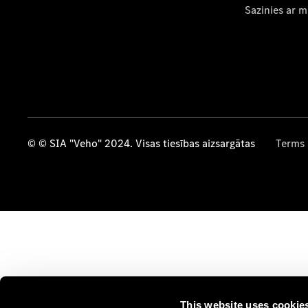
Sazinies ar 
© © SIA "Veho" 2024. Visas tiesības aizsargātas
Terms 
This website uses cookie