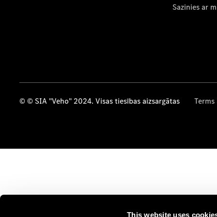
Sazinies ar 
© © SIA "Veho" 2024. Visas tiesības aizsargātas
Terms 
This website uses cookie