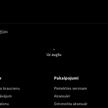
ijas
Uz augšu
e
Pakalpojumi
ta braucienu
Pieteikties servisam
dāvājum
Aksesuāri
salonu
Dzīvesstila aksesuār