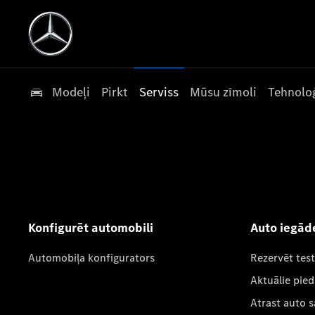
Modeļi
Pirkt
Serviss
Mūsu zīmoli
Tehnoloģ
Konfigurēt automobili
Auto iegād
Automobiļa konfigurators
Rezervēt tes
Aktuālie pie
Atrast auto 