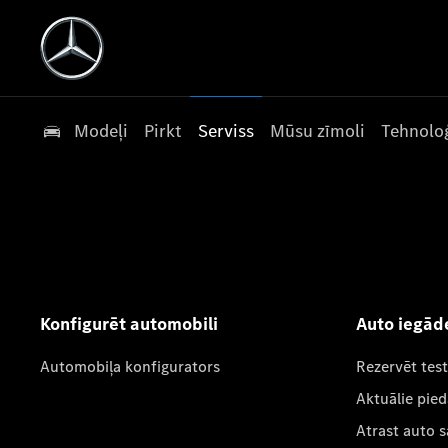
Modeļi
Pirkt
Serviss
Mūsu zīmoli
Tehnoloģ
Konfigurēt automobili
Auto iegād
Automobiļa konfigurators
Rezervēt tes
Aktuālie pie
Atrast auto 