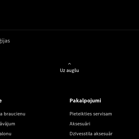
ijas
Uz augšu
e
Pakalpojumi
ta braucienu
Pieteikties servisam
dāvājum
Aksesuāri
salonu
Dzīvesstila aksesuār