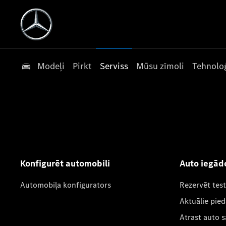
Modeļi
Pirkt
Serviss
Mūsu zīmoli
Tehnoloģ
Konfigurēt automobili
Auto iegād
Automobiļa konfigurators
Rezervēt tes
Aktuālie pie
Atrast auto 