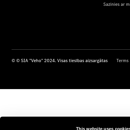
Sazinies ar 
© © SIA "Veho" 2024. Visas tiesības aizsargātas
Terms 
This website uses cookie