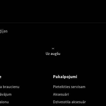
ijas
Uz augšu
e
Pakalpojumi
ta braucienu
Pieteikties servisam
dāvājum
Aksesuāri
salonu
Dzīvesstila aksesuār