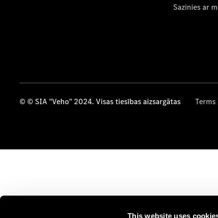
Sazinies ar 
© © SIA "Veho" 2024. Visas tiesības aizsargātas
Terms 
This website uses cookie