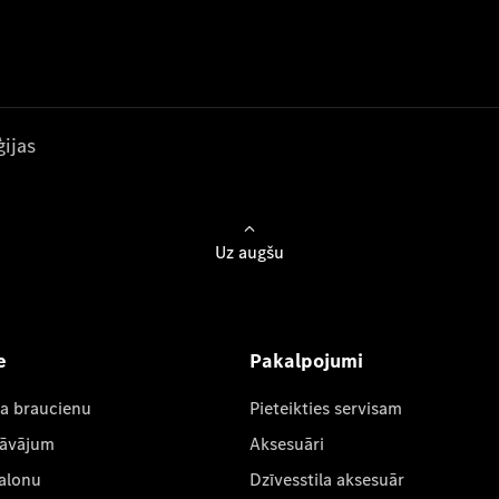
ijas
Uz augšu
e
Pakalpojumi
ta braucienu
Pieteikties servisam
dāvājum
Aksesuāri
salonu
Dzīvesstila aksesuār