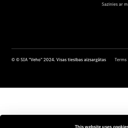
Sazinies ar 
© © SIA "Veho" 2024. Visas tiesības aizsargātas
Terms 
This website uses cookie