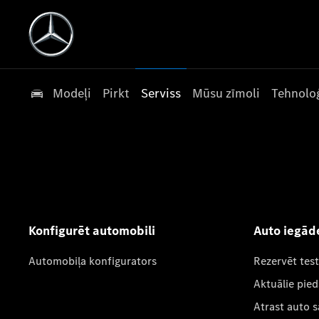
Modeļi
Pirkt
Serviss
Mūsu zīmoli
Tehnoloģ
Konfigurēt automobili
Auto iegād
Automobiļa konfigurators
Rezervēt tes
Aktuālie pie
Atrast auto 