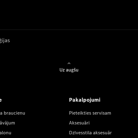
ijas
Uz augšu
e
Pakalpojumi
ta braucienu
Pieteikties servisam
dāvājum
Aksesuāri
salonu
Dzīvesstila aksesuār