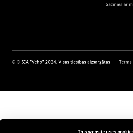
Sazinies ar 
© © SIA "Veho" 2024. Visas tiesības aizsargātas
Terms 
This website uses cookie