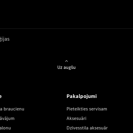
ijas
Uz augšu
e
Pakalpojumi
ta braucienu
Pieteikties servisam
dāvājum
Aksesuāri
salonu
Dzīvesstila aksesuār