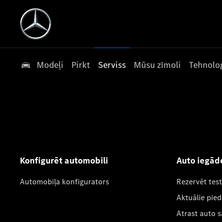
Modeļi
Pirkt
Serviss
Mūsu zīmoli
Tehnoloģ
Konfigurēt automobili
Auto iegād
Automobiļa konfigurators
Rezervēt tes
Aktuālie pie
Atrast auto 