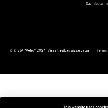
Sazinies ar 
© © SIA "Veho" 2024. Visas tiesības aizsargātas
Terms 
This website uses cookie