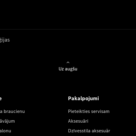
ijas
Uz augšu
e
Pakalpojumi
ta braucienu
Pieteikties servisam
dāvājum
Aksesuāri
salonu
Dzīvesstila aksesuār