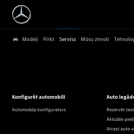
Modeļi
Pirkt
Serviss
Mūsu zīmoli
Tehnoloģ
Konfigurēt automobili
Auto iegād
Automobiļa konfigurators
Rezervēt tes
Aktuālie pie
Atrast auto 