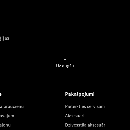
ijas
Uz augšu
e
Pakalpojumi
ta braucienu
Pieteikties servisam
dāvājum
Aksesuāri
salonu
Dzīvesstila aksesuār