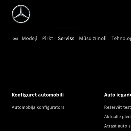
Modeļi
Pirkt
Serviss
Mūsu zīmoli
Tehnoloģ
Konfigurēt automobili
Auto iegād
Automobiļa konfigurators
Rezervēt tes
Aktuālie pie
Atrast auto 