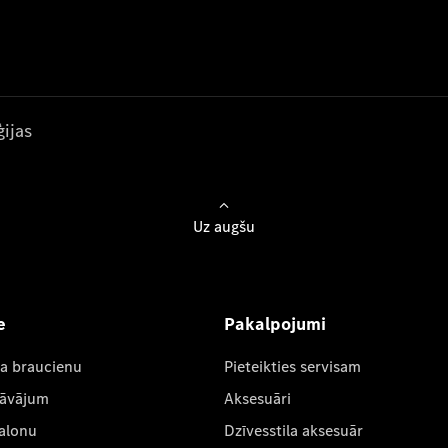
ijas
Uz augšu
e
Pakalpojumi
ta braucienu
Pieteikties servisam
dāvājum
Aksesuāri
salonu
Dzīvesstila aksesuār