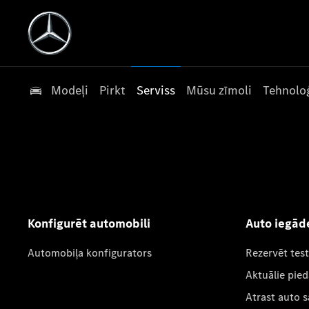
Modeļi
Pirkt
Serviss
Mūsu zīmoli
Tehnoloģ
Konfigurēt automobili
Auto iegād
Automobiļa konfigurators
Rezervēt tes
Aktuālie pie
Atrast auto 