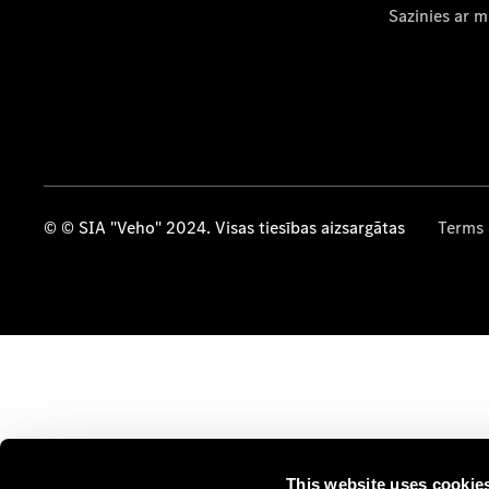
Sazinies ar 
© © SIA "Veho" 2024. Visas tiesības aizsargātas
Terms 
This website uses cookie