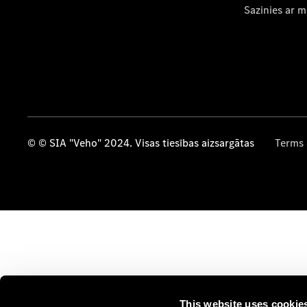
Sazinies ar 
© © SIA "Veho" 2024. Visas tiesības aizsargātas
Terms 
This website uses cookie