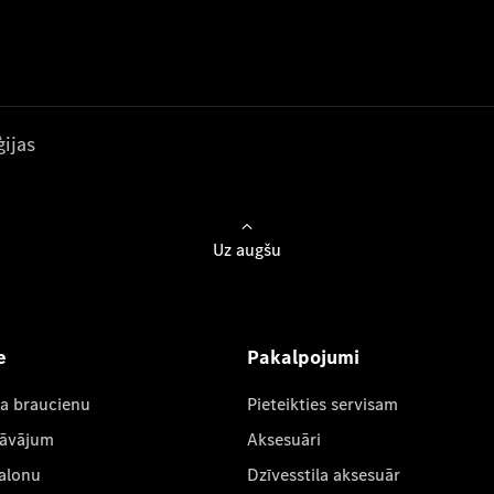
ijas
Uz augšu
e
Pakalpojumi
ta braucienu
Pieteikties servisam
dāvājum
Aksesuāri
salonu
Dzīvesstila aksesuār