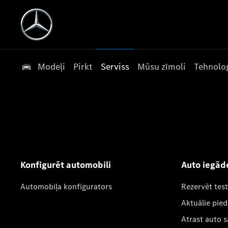
Modeļi
Pirkt
Serviss
Mūsu zīmoli
Tehnoloģ
Konfigurēt automobili
Auto iegād
Automobiļa konfigurators
Rezervēt tes
Aktuālie pie
Atrast auto 