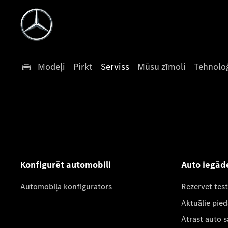
Modeļi
Pirkt
Serviss
Mūsu zīmoli
Tehnoloģ
Konfigurēt automobili
Auto iegād
Automobiļa konfigurators
Rezervēt tes
Aktuālie pie
Atrast auto 