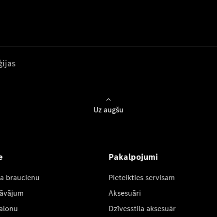
ijas
Uz augšu
e
Pakalpojumi
ta braucienu
Pieteikties servisam
dāvājum
Aksesuāri
salonu
Dzīvesstila aksesuār