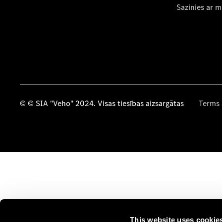
Sazinies ar 
© © SIA "Veho" 2024. Visas tiesības aizsargātas
Terms 
This website uses cookie