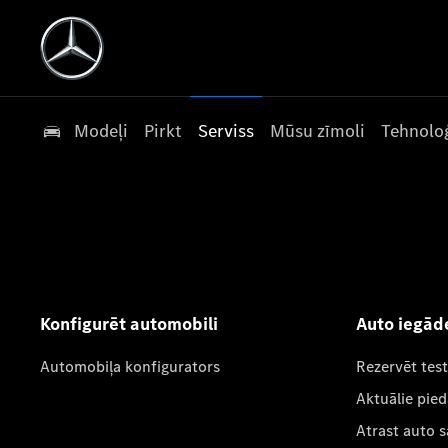
Modeļi
Pirkt
Serviss
Mūsu zīmoli
Tehnoloģ
Konfigurēt automobili
Auto iegād
Automobiļa konfigurators
Rezervēt tes
Aktuālie pie
Atrast auto 