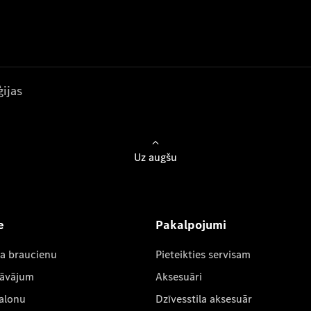
ijas
Uz augšu
e
Pakalpojumi
ta braucienu
Pieteikties servisam
dāvājum
Aksesuāri
salonu
Dzīvesstila aksesuār