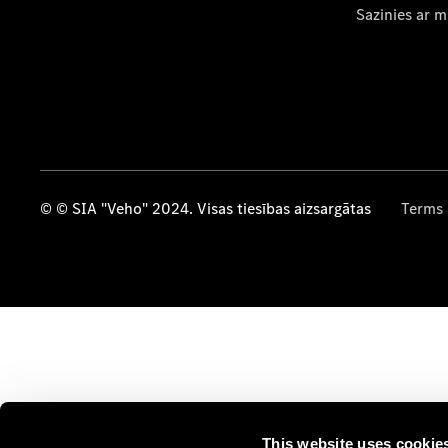
Sazinies ar 
© © SIA "Veho" 2024. Visas tiesības aizsargātas
Terms 
This website uses cookie