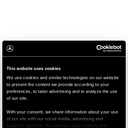
This website uses cookies
We use cookies and similar technologies on our website
to present the content we provide according to your
Citi veidi, kā attīstīt jūsu biznesu.
preferences, to tailor advertising and to analyze the use
Vēl neesat atraduši meklēto?
of our site.
Iespējams, jums palīdzēs kāda no
With your consent, we share information about your use
šīm tēmām.
of our site with our social media, advertising and
analytics partners. Our partners may combine this