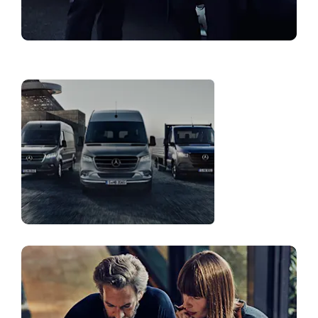
Atrast pārstāvniecību
Autoparka
risinājumi