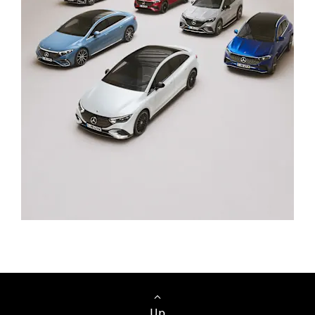
Vieglie automobiļi
Up