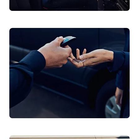
Aktuālie piedāvājumi
Rezervēt testa braucienu