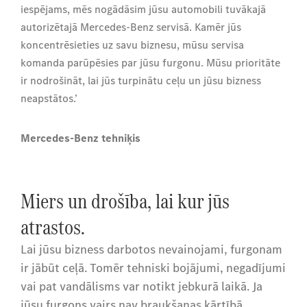
iespējams, mēs nogādāsim jūsu automobili tuvākajā
autorizētajā Mercedes-Benz servisā. Kamēr jūs
koncentrēsieties uz savu biznesu, mūsu servisa
komanda parūpēsies par jūsu furgonu. Mūsu prioritāte
ir nodrošināt, lai jūs turpinātu ceļu un jūsu bizness
neapstātos.’
Mercedes-Benz tehniķis
Miers un drošība, lai kur jūs
atrastos.
Lai jūsu bizness darbotos nevainojami, furgonam
ir jābūt ceļā. Tomēr tehniski bojājumi, negadījumi
vai pat vandālisms var notikt jebkurā laikā. Ja
jūsu furgons vairs nav braukšanas kārtībā,