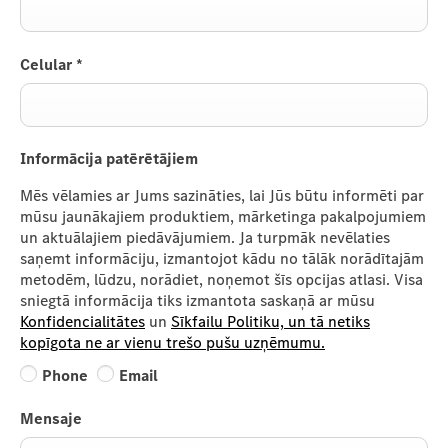
Celular
*
Informācija patērētājiem
Mēs vēlamies ar Jums sazināties, lai Jūs būtu informēti par
mūsu jaunākajiem produktiem, mārketinga pakalpojumiem
un aktuālajiem piedāvājumiem. Ja turpmāk nevēlaties
saņemt informāciju, izmantojot kādu no tālāk norādītajām
metodēm, lūdzu, norādiet, noņemot šīs opcijas atlasi. Visa
sniegtā informācija tiks izmantota saskaņā ar mūsu
Konfidencialitātes
un
Sīkfailu Politiku, un tā netiks
kopīgota ne ar vienu trešo pušu uzņēmumu.
Phone
Email
Mensaje