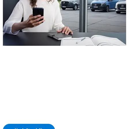
Jūs zvanāt. Mēs ķeramies pie
darba – 24/7.
Par automobiļa bojājumu nav jāuztraucas. Jūs varat
mūs sasniegt 24 stundas diennaktī, zvanot uz
Mercedes-Benz Service24h palīdzības dienesta līniju.
Tāpat, ja jūsu automobilī ir pieejama šāda funkcija,
varat sazināties ar mums, izmantojot Mercedes Me
pogu vai MB Contact funkciju jūsu radio vai MBUX
multimediju sistēmas adrešu grāmatā.