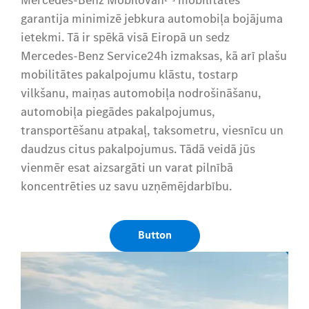
Mercedes-Benz MobiloVan
mobilitātes
garantija minimizē jebkura automobiļa bojājuma
ietekmi. Tā ir spēkā visā Eiropā un sedz
Mercedes-Benz Service24h izmaksas, kā arī plašu
mobilitātes pakalpojumu klāstu, tostarp
vilkšanu, maiņas automobiļa nodrošināšanu,
automobiļa piegādes pakalpojumus,
transportēšanu atpakaļ, taksometru, viesnīcu un
daudzus citus pakalpojumus. Tādā veidā jūs
vienmēr esat aizsargāti un varat pilnībā
koncentrēties uz savu uzņēmējdarbību.
Button