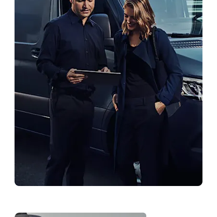
Atrast pārstāvniecību