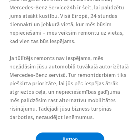
Mercedes-Benz Service24h ir šeit, lai palīdzētu
jums atsākt kustību. Visā Eiropā, 24 stundas
diennaktī un jebkurā vietā, kur mēs būsim
nepieciešami – mēs veiksim remontu uz vietas,
kad vien tas būs iespējams.
Ja tūlītējs remonts nav iespējams, mēs
nogādāsim jūsu automobili tuvākajā autorizētajā
Mercedes-Benz servisā. Tur remontdarbiem tiks
piešķirta prioritāte, lai jūs pēc iespējas ātrāk
atgrieztos ceļā, un nepieciešamības gadījumā
mēs palīdzēsim rast alternatīvu mobilitātes
risinājumu. Tādējādi jūsu bizness turpinās
darboties, nezaudējot ieņēmumus.
Button