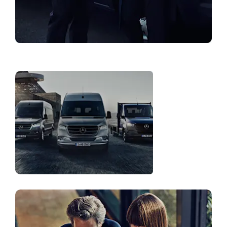
Atrast pārstāvniecību
Autoparka
risinājumi