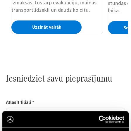
izmaksas, tostarp evakuāciju, maiņas
stundas d
transportlīdzekli un daudz ko citu.
laika.
Uzzināt vairāk
Ser
Iesniedziet savu pieprasījumu
Atlasīt filiāli
*
Lūdzu, atlasiet ...
Uzruna
*