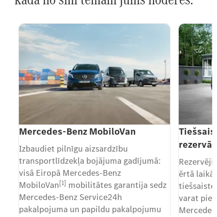
Mercedes-Benz MobiloVan
Tiešsais
rezervāc
Izbaudiet pilnīgu aizsardzību
transportlīdzekļa bojājuma gadījumā:
Rezervēji
visā Eiropā Mercedes-Benz
ērtā laik
[1]
MobiloVan
mobilitātes garantija sedz
tiešsaiste
Mercedes-Benz Service24h
varat piet
pakalpojuma un papildu pakalpojumu
Mercedes-