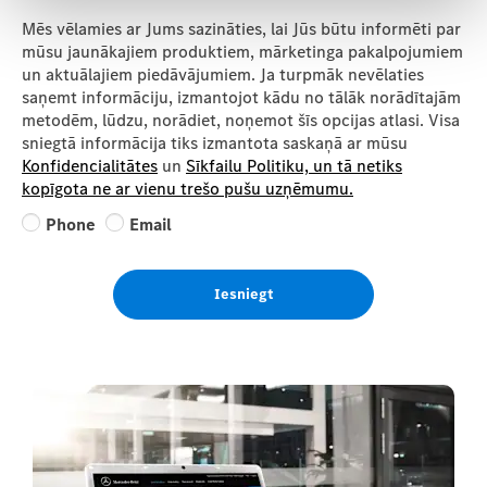
Mēs vēlamies ar Jums sazināties, lai Jūs būtu informēti par
mūsu jaunākajiem produktiem, mārketinga pakalpojumiem
un aktuālajiem piedāvājumiem. Ja turpmāk nevēlaties
saņemt informāciju, izmantojot kādu no tālāk norādītajām
metodēm, lūdzu, norādiet, noņemot šīs opcijas atlasi. Visa
sniegtā informācija tiks izmantota saskaņā ar mūsu
Konfidencialitātes
un
Sīkfailu Politiku, un tā netiks
kopīgota ne ar vienu trešo pušu uzņēmumu.
Phone
Email
Iesniegt