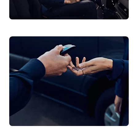
Aktuālie piedāvājumi
Rezervēt testa braucienu