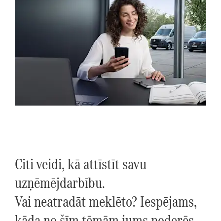
Citi veidi, kā attīstīt savu
uzņēmējdarbību.
Vai neatradāt meklēto? Iespējams,
kāda no šīm tēmām jums noderēs.