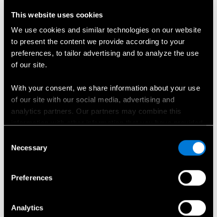
This website uses cookies
Lūdzu, atlasiet ...
We use cookies and similar technologies on our website
to present the content we provide according to your
Vārds
*
preferences, to tailor advertising and to analyze the use
of our site.
With your consent, we share information about your use
Uzvārds
*
of our site with our social media, advertising and
analytics partners. Our partners may combine this
information with other information that you have provided
to them or that has been collected when you have used
E-pasta adrese
*
Consent
their services.
Necessary
Selection
Choose whether to allow the use of cookies in the
Preferences
settings displayed in this banner. You can withdraw or
Kontakttālrunis
*
change your consent at any time in the
Cookie Policy
at
the bottom of our website.
Analytics