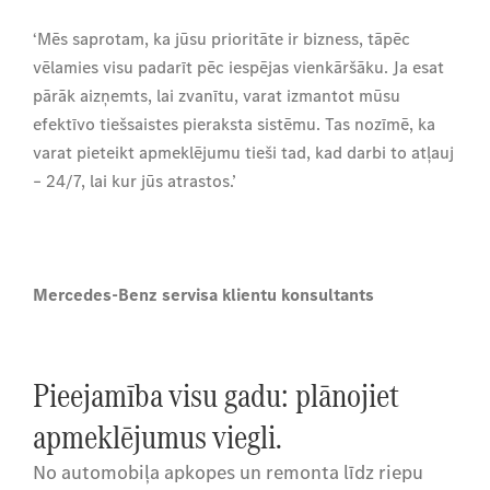
‘Mēs saprotam, ka jūsu prioritāte ir bizness, tāpēc
vēlamies visu padarīt pēc iespējas vienkāršāku. Ja esat
pārāk aizņemts, lai zvanītu, varat izmantot mūsu
efektīvo tiešsaistes pieraksta sistēmu. Tas nozīmē, ka
varat pieteikt apmeklējumu tieši tad, kad darbi to atļauj
– 24/7, lai kur jūs atrastos.’
Mercedes-Benz servisa klientu konsultants
Pieejamība visu gadu: plānojiet
apmeklējumus viegli.
No automobiļa apkopes un remonta līdz riepu