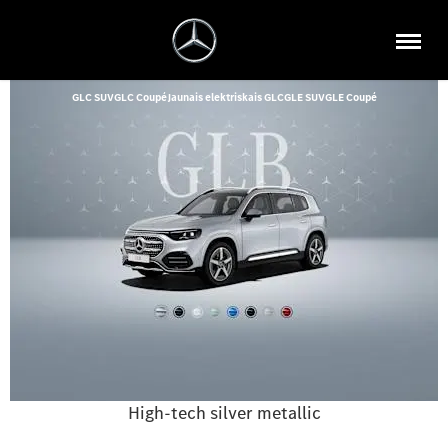
GLC SUV
GLC Coupé
Jaunais elektriskais GLC
GLE SUV
GLE Coupé
High-tech silver metallic