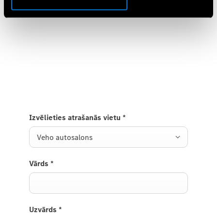
Pieredziet to uz ceļa
Izmēģiniet jauno elektrisko GLB.
Nosūtiet mums pieprasījumu par elektriskā GLB
testa braucienu, un mēs drīzumā ar jums
sazināsimies.
Izvēlieties atrašanās vietu
*
Veho autosalons
Vārds
*
Uzvārds
*