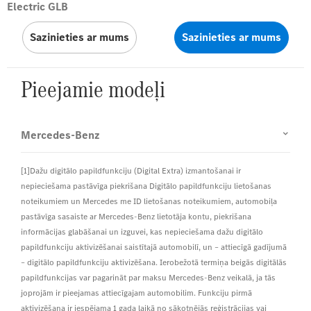
Electric GLB
Sazinieties ar mums
Sazinieties ar mums
Pieejamie modeļi
Mercedes-Benz
[1]Dažu digitālo papildfunkciju (Digital Extra) izmantošanai ir
nepieciešama pastāvīga piekrišana Digitālo papildfunkciju lietošanas
noteikumiem un Mercedes me ID lietošanas noteikumiem, automobiļa
pastāvīga sasaiste ar Mercedes-Benz lietotāja kontu, piekrišana
informācijas glabāšanai un izguvei, kas nepieciešama dažu digitālo
papildfunkciju aktivizēšanai saistītajā automobilī, un – attiecīgā gadījumā
– digitālo papildfunkciju aktivizēšana. Ierobežotā termiņa beigās digitālās
papildfunkcijas var pagarināt par maksu Mercedes-Benz veikalā, ja tās
joprojām ir pieejamas attiecīgajam automobilim. Funkciju pirmā
aktivizēšana ir iespējama 1 gada laikā no sākotnējās reģistrācijas vai