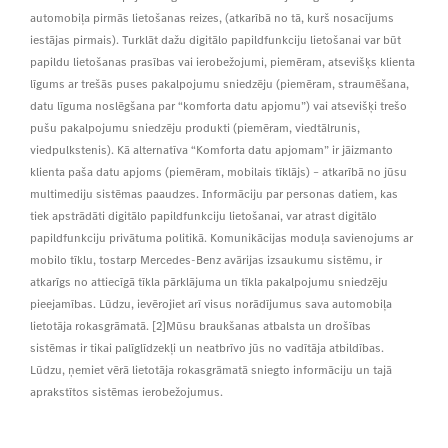
automobiļa pirmās lietošanas reizes, (atkarībā no tā, kurš nosacījums
iestājas pirmais). Turklāt dažu digitālo papildfunkciju lietošanai var būt
papildu lietošanas prasības vai ierobežojumi, piemēram, atsevišķs klienta
līgums ar trešās puses pakalpojumu sniedzēju (piemēram, straumēšana,
datu līguma noslēgšana par “komforta datu apjomu”) vai atsevišķi trešo
pušu pakalpojumu sniedzēju produkti (piemēram, viedtālrunis,
viedpulkstenis). Kā alternatīva “Komforta datu apjomam” ir jāizmanto
klienta paša datu apjoms (piemēram, mobilais tīklājs) – atkarībā no jūsu
multimediju sistēmas paaudzes. Informāciju par personas datiem, kas
tiek apstrādāti digitālo papildfunkciju lietošanai, var atrast digitālo
papildfunkciju privātuma politikā. Komunikācijas moduļa savienojums ar
mobilo tīklu, tostarp Mercedes-Benz avārijas izsaukumu sistēmu, ir
atkarīgs no attiecīgā tīkla pārklājuma un tīkla pakalpojumu sniedzēju
pieejamības. Lūdzu, ievērojiet arī visus norādījumus sava automobiļa
lietotāja rokasgrāmatā. [2]Mūsu braukšanas atbalsta un drošības
sistēmas ir tikai palīglīdzekļi un neatbrīvo jūs no vadītāja atbildības.
Lūdzu, ņemiet vērā lietotāja rokasgrāmatā sniegto informāciju un tajā
aprakstītos sistēmas ierobežojumus.