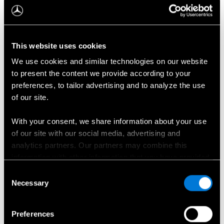
Elektriskā GLB galvenie
aprīkojuma elementi.
This website uses cookies
We use cookies and similar technologies on our website
to present the content we provide according to your
preferences, to tailor advertising and to analyze the use
of our site.
With your consent, we share information about your use
of our site with our social media, advertising and
analytics partners. Our partners may combine this
information with other information that you have provided
to them or that has been collected when you have used
Consent
Digital Extra: MB.DRIVE
MBUX S
their services.
Necessary
Selection
PARKOŠANĀS ASISTENTS
Choose whether to allow the use of cookies in the
Šī pakotne palīdzēs atrast autostāvvietu
Izklaide
Preferences
settings displayed in this banner. You can withdraw or
un atvieglos iebraukšanu un izbraukšanu
Superscr