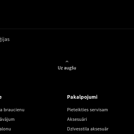
ijas
Uz augšu
e
Pakalpojumi
ta braucienu
Pieteikties servisam
dāvājum
Aksesuāri
salonu
Dzīvesstila aksesuār