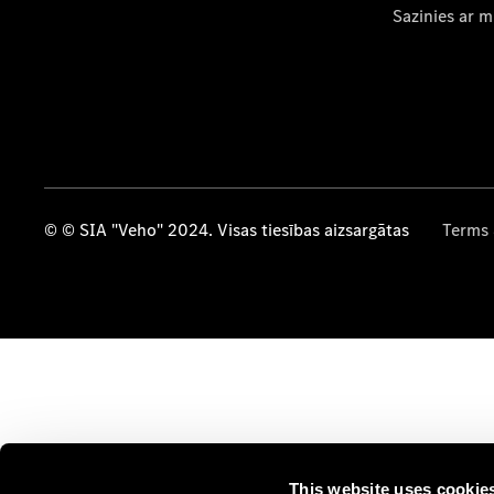
Sazinies ar 
© © SIA "Veho" 2024. Visas tiesības aizsargātas
Terms 
This website uses cookie