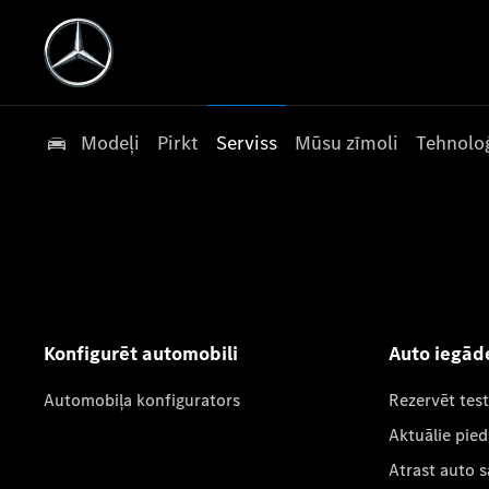
Modeļi
Pirkt
Serviss
Mūsu zīmoli
Tehnoloģ
Konfigurēt automobili
Auto iegād
Automobiļa konfigurators
Rezervēt tes
Aktuālie pie
Atrast auto 