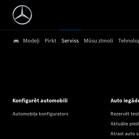
Modeļi
Pirkt
Serviss
Mūsu zīmoli
Tehnoloģ
Konfigurēt automobili
Auto iegād
Automobiļa konfigurators
Rezervēt tes
Aktuālie pie
Atrast auto 