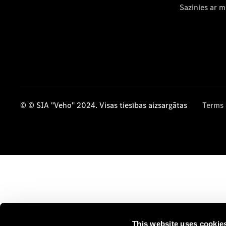
Sazinies ar 
© © SIA "Veho" 2024. Visas tiesības aizsargātas
Terms 
This website uses cookie