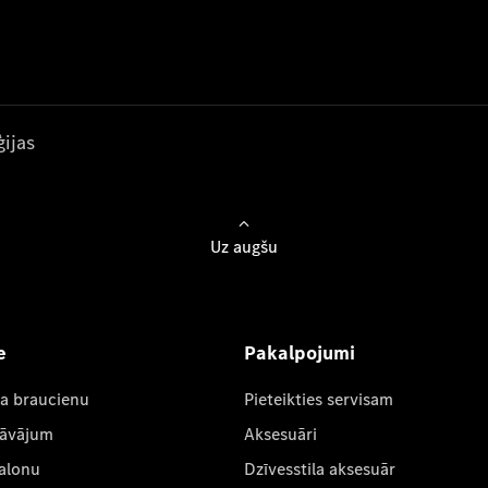
ijas
Uz augšu
e
Pakalpojumi
ta braucienu
Pieteikties servisam
dāvājum
Aksesuāri
salonu
Dzīvesstila aksesuār