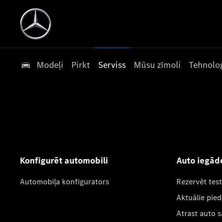
Modeļi
Pirkt
Serviss
Mūsu zīmoli
Tehnoloģ
Konfigurēt automobili
Auto iegād
Automobiļa konfigurators
Rezervēt tes
Aktuālie pie
Atrast auto 