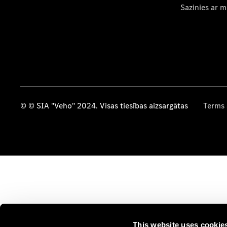
Sazinies ar 
© © SIA "Veho" 2024. Visas tiesības aizsargātas
Terms 
This website uses cookie