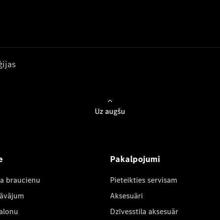
ijas
Uz augšu
e
Pakalpojumi
ta braucienu
Pieteikties servisam
dāvājum
Aksesuāri
salonu
Dzīvesstila aksesuār