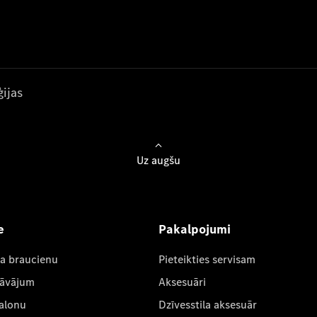
ijas
Uz augšu
e
Pakalpojumi
ta braucienu
Pieteikties servisam
dāvājum
Aksesuāri
salonu
Dzīvesstila aksesuār