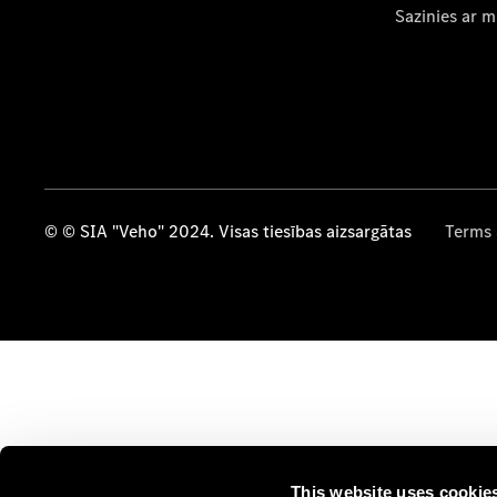
Sazinies ar 
© © SIA "Veho" 2024. Visas tiesības aizsargātas
Terms 
This website uses cookie