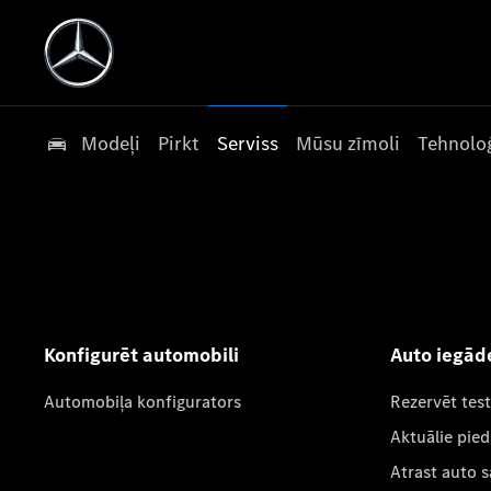
Modeļi
Pirkt
Serviss
Mūsu zīmoli
Tehnoloģ
Konfigurēt automobili
Auto iegād
Automobiļa konfigurators
Rezervēt tes
Aktuālie pie
Atrast auto 