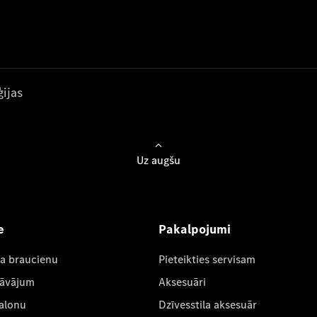
ijas
Uz augšu
e
Pakalpojumi
ta braucienu
Pieteikties servisam
dāvājum
Aksesuāri
salonu
Dzīvesstila aksesuār