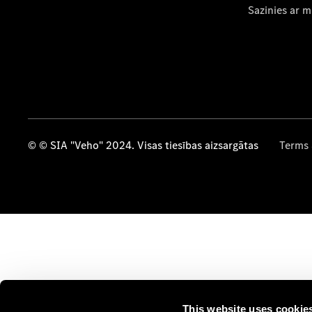
Sazinies ar 
© © SIA "Veho" 2024. Visas tiesības aizsargātas
Terms 
This website uses cookie