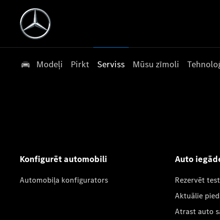
Modeļi
Pirkt
Serviss
Mūsu zīmoli
Tehnoloģ
Konfigurēt automobili
Auto iegād
Automobiļa konfigurators
Rezervēt tes
Aktuālie pie
Atrast auto 