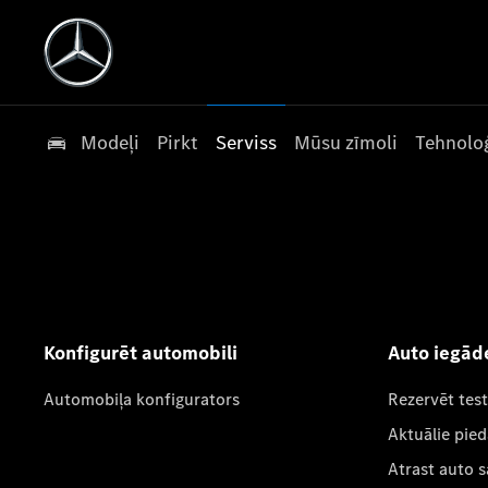
Modeļi
Pirkt
Serviss
Mūsu zīmoli
Tehnoloģ
Konfigurēt automobili
Auto iegād
Automobiļa konfigurators
Rezervēt tes
Aktuālie pie
Atrast auto 