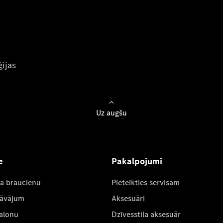
ijas
Uz augšu
e
Pakalpojumi
ta braucienu
Pieteikties servisam
dāvājum
Aksesuāri
salonu
Dzīvesstila aksesuār