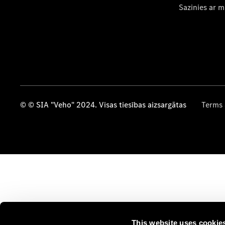
Sazinies ar 
© © SIA "Veho" 2024. Visas tiesības aizsargātas
Terms 
This website uses cookie