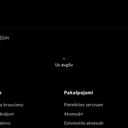
ijas
Uz augšu
e
Pakalpojumi
ta braucienu
Pieteikties servisam
dāvājum
Aksesuāri
salonu
Dzīvesstila aksesuār