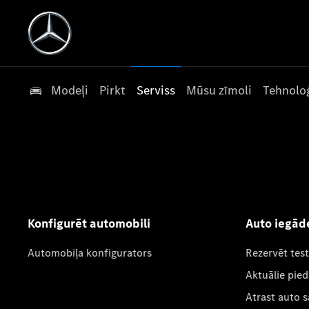
Modeļi
Pirkt
Serviss
Mūsu zīmoli
Tehnoloģ
Konfigurēt automobili
Auto iegād
Automobiļa konfigurators
Rezervēt tes
Aktuālie pie
Atrast auto 