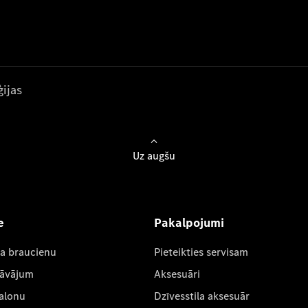
ijas
Uz augšu
e
Pakalpojumi
ta braucienu
Pieteikties servisam
dāvājum
Aksesuāri
salonu
Dzīvesstila aksesuār