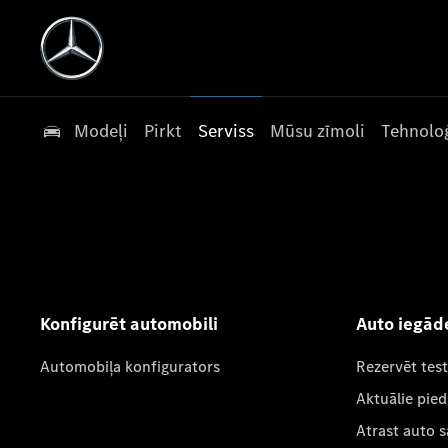
Modeļi
Pirkt
Serviss
Mūsu zīmoli
Tehnoloģ
Konfigurēt automobili
Auto iegād
Automobiļa konfigurators
Rezervēt tes
Aktuālie pie
Atrast auto 