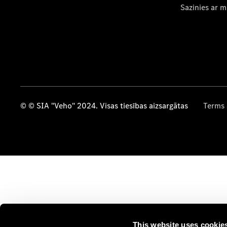
Sazinies ar 
© © SIA "Veho" 2024. Visas tiesības aizsargātas
Terms 
This website uses cookie