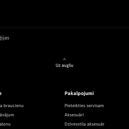
ijas
Uz augšu
e
Pakalpojumi
ta braucienu
Pieteikties servisam
dāvājum
Aksesuāri
salonu
Dzīvesstila aksesuār