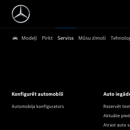
Modeļi
Pirkt
Serviss
Mūsu zīmoli
Tehnoloģ
Konfigurēt automobili
Auto iegād
Automobiļa konfigurators
Rezervēt tes
Aktuālie pie
Atrast auto 